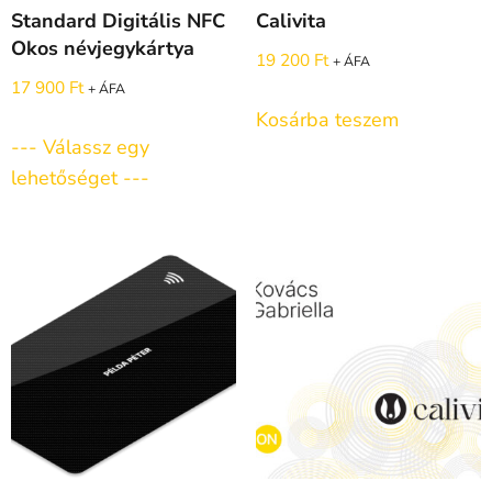
Standard Digitális NFC
Calivita
Okos névjegykártya
19 200
Ft
+ ÁFA
17 900
Ft
+ ÁFA
Kosárba teszem
--- Válassz egy
lehetőséget ---