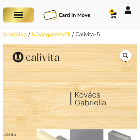
0
Kezdőlap
/
Névjegykártyák
/ Calivita-5