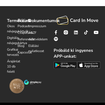
Termékeink
Rólunk
Dokumentumok
Okos
Podcast
Impresszum
névjegykártyák
Csapatunk
ÁSZF
Digitális
Referenciák
Adatvédelem
névjegykártya
Blog
Elállási
Grafikai
Próbáld ki ingyenes
nyilatkozat
Kapcsolat
tervezés
APP-unkat:
Árajánlat
10 db
felett