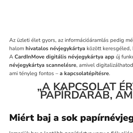
Az üzleti élet gyors, az információáramlás pedig 
halom
hivatalos névjegykártya
között keresgéled,
A
CardInMove digitális névjegykártya app
új funk
névjegykártya scannelésre
, amivel digitalizálhato
ami tényleg fontos –
a kapcsolatépítésre
.
„A KAPCSOLAT ÉR
PAPÍRDARAB, AMI
Miért baj a sok papírnévje