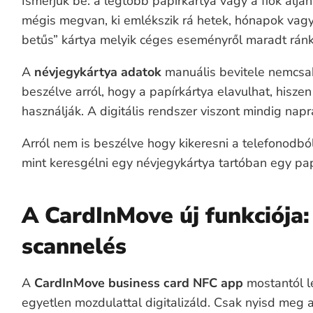
Ismerjük be: a legtöbb papírkártya vagy a fiók aljá
mégis megvan, ki emlékszik rá hetek, hónapok vagy 
betűs” kártya melyik céges eseményről maradt rán
A
névjegykártya adatok
manuális bevitele nemcsak
beszélve arról, hogy a papírkártya elavulhat, hisze
használják. A digitális rendszer viszont mindig napr
Arról nem is beszélve hogy kikeresni a telefonodb
mint keresgélni egy névjegykártya tartóban egy pap
A CardInMove új funkciója:
scannelés
A
CardInMove business card NFC app
mostantól l
egyetlen mozdulattal digitalizáld. Csak nyisd meg a