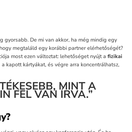
még gyorsabb. De mi van akkor, ha még mindig egy
 hogy megtaláld egy korábbi partner elérhetőségét?
ciója most ezen változtat: lehetőséget nyújt a
fizikai
d a kapott kártyákat, és végre arra koncentrálhatsz,
TÉKESEBB, MINT A
N FEL VAN ÍRVA.”
gy?