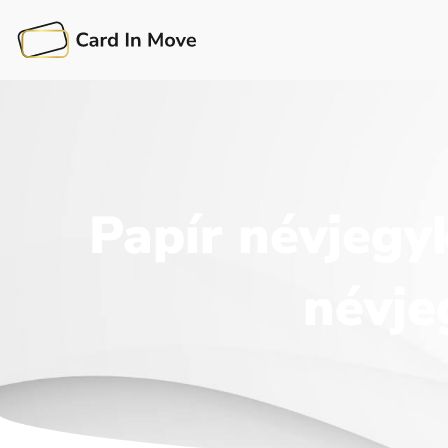
Papír névjegyk
névje