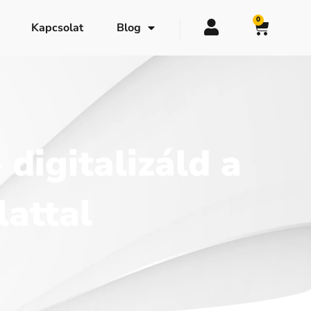
0
Kapcsolat
Blog
digitalizáld a
attal