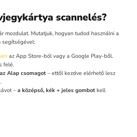
vjegykártya scannelés?
r mozdulat. Mutatjuk, hogyan tudod használni a
p
segítségével:
sen
az App Store-ból vagy a Google Play-ből.
 felé.
d az Alap csomagot
– ettől kezdve elérhető lesz
.
 sávot –
a középső, kék + jeles gombot
kell