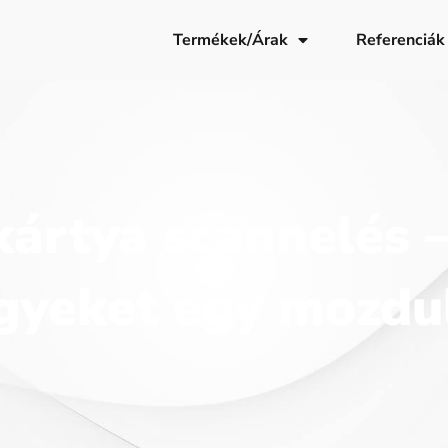
Termékek/Árak
Referenciák
ártya scannelés – 
gyeket egy mozdul