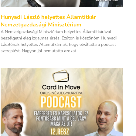
Hunyadi László helyettes Államtitkár
Nemzetgazdasági Minisztérium
A Nemzetgazdasági Minisztérium helyettes Államtitkárával
beszélgetni elég izgalmas érzés. Ezúton is köszönöm Hunyadi
Lászlónak helyettes Államtitkárnak, hogy elvállalta a podcast
szereplést. Nagyon jól bemutatta azokat