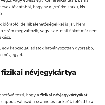
n végzi, vagy elvész egy konferencia után. És ha
évek távlatából, hogy az a „szürke sarkú, kis
k?
 időrabló, de hibalehetőségekkel is jár. Nem
n a szám megváltozik, vagy az e-mail fiókot már nem
akész.
ól egy kapcsolati adatok hatványozottan gyorsabb,
írnévjegyet.
 fizikai névjegykártya
ehetővé teszi, hogy a
fizikai névjegykártyákat
z appot, válaszd a scannelés funkciót, fotózd le a