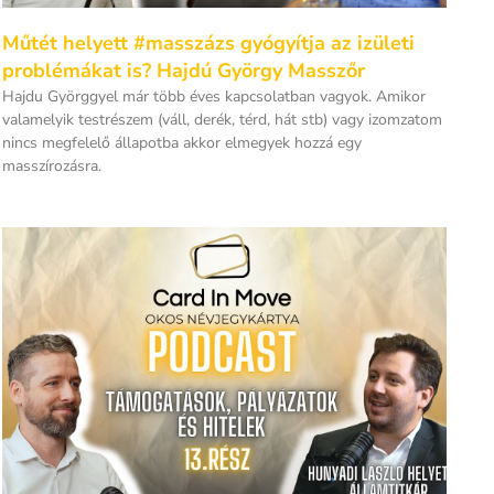
Műtét helyett #masszázs gyógyítja az izületi
problémákat is? Hajdú György Masszőr
Hajdu Györggyel már több éves kapcsolatban vagyok. Amikor
valamelyik testrészem (váll, derék, térd, hát stb) vagy izomzatom
nincs megfelelő állapotba akkor elmegyek hozzá egy
masszírozásra.