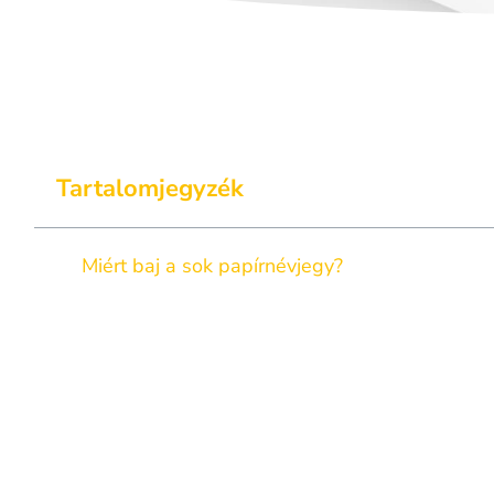
Tartalomjegyzék
Miért baj a sok papírnévjegy?
A CardInMove új funkciója: fizikai névjegykárt
Nincs több káosz, csak rendezett kapcsolatok
Hogyan működik fizikai névjegykártya scannel
A digitális névjegykártya nem csak a jövő – már
Csatlakozz azokhoz, akik időt nyernek – nem n