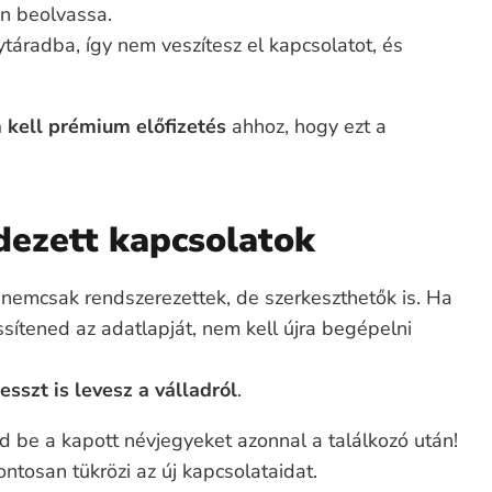
an beolvassa.
táradba, így nem veszítesz el kapcsolatot, és
 kell prémium előfizetés
ahhoz, hogy ezt a
dezett kapcsolatok
 nemcsak rendszerezettek, de szerkeszthetők is. Ha
issítened az adatlapját, nem kell újra begépelni
esszt is levesz a válladról
.
be a kapott névjegyeket azonnal a találkozó után!
ontosan tükrözi az új kapcsolataidat.