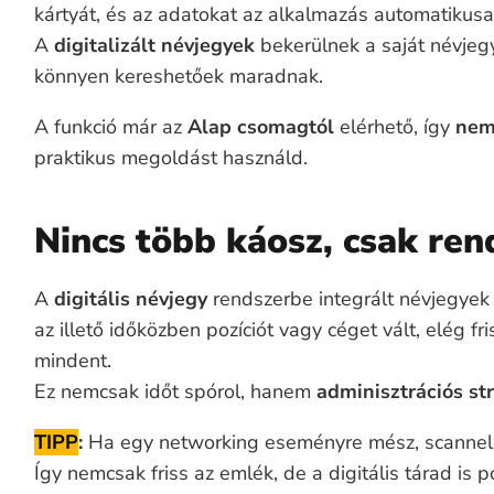
kártyát, és az adatokat az alkalmazás automatikus
A
digitalizált névjegyek
bekerülnek a saját névjegy
könnyen kereshetőek maradnak.
A funkció már az
Alap csomagtól
elérhető, így
nem
praktikus megoldást használd.
Nincs több káosz, csak ren
A
digitális névjegy
rendszerbe integrált névjegyek
az illető időközben pozíciót vagy céget vált, elég fr
mindent.
Ez nemcsak időt spórol, hanem
adminisztrációs str
TIPP
:
Ha egy networking eseményre mész, scanneld 
Így nemcsak friss az emlék, de a digitális tárad is p