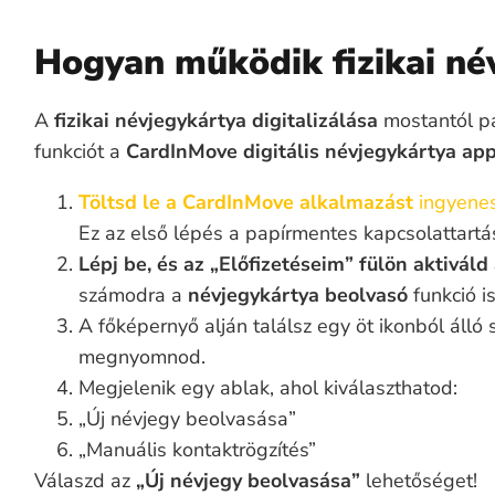
Hogyan működik fizikai né
A
fizikai névjegykártya digitalizálása
mostantól pá
funkciót a
CardInMove digitális névjegykártya ap
Töltsd le a CardInMove alkalmazást
ingyene
Ez az első lépés a papírmentes kapcsolattartás
Lépj be, és az „Előfizetéseim” fülön aktivál
számodra a
névjegykártya beolvasó
funkció is
A főképernyő alján találsz egy öt ikonból álló
megnyomnod.
Megjelenik egy ablak, ahol kiválaszthatod:
„Új névjegy beolvasása”
„Manuális kontaktrögzítés”
Válaszd az
„Új névjegy beolvasása”
lehetőséget!