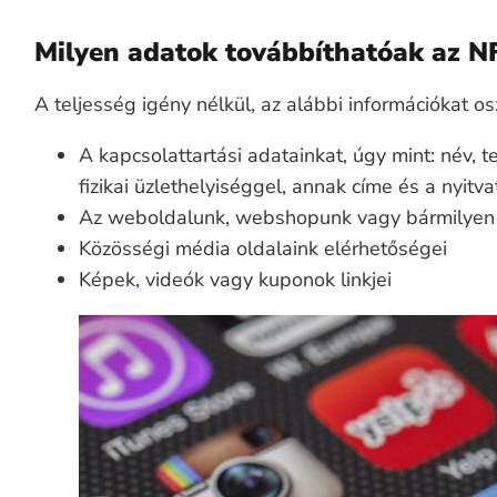
Milyen adatok továbbíthatóak az N
A teljesség igény nélkül, az alábbi információkat 
A kapcsolattartási adatainkat, úgy mint: név, t
fizikai üzlethelyiséggel, annak címe és a nyitvat
Az weboldalunk, webshopunk vagy bármilyen re
Közösségi média oldalaink elérhetőségei
Képek, videók vagy kuponok linkjei