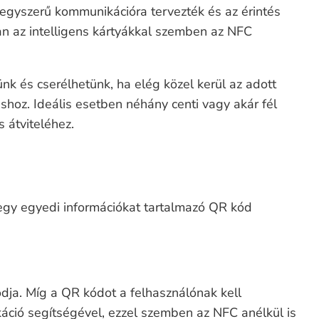
i egyszerű kommunikációra tervezték és az érintés
ban az intelligens kártyákkal szemben az NFC
nk és cserélhetünk, ha elég közel kerül az adott
hoz. Ideális esetben néhány centi vagy akár fél
 átviteléhez.
egy egyedi információkat tartalmazó QR kód
ja. Míg a QR kódot a felhasználónak kell
káció segítségével, ezzel szemben az NFC anélkül is