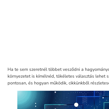
Nincsen szükség különböző applikációk t
Minden telefon képes NFC névjegykártya 
Mennyibe kerül az NFC névjegykártya?
Megéri NFC névjegykártyát készíteni?
Ha te sem szeretnél többet vesződni a hagyományo
környezetet is kímélnéd, tökéletes választás lehet 
pontosan, és hogyan működik, cikkünkből részletese