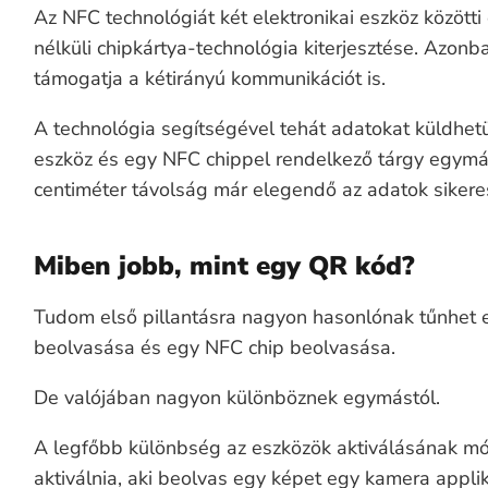
Az NFC technológiát két elektronikai eszköz között
nélküli chipkártya-technológia kiterjesztése. Azon
támogatja a kétirányú kommunikációt is.
A technológia segítségével tehát adatokat küldhetü
eszköz és egy NFC chippel rendelkező tárgy egymás
centiméter távolság már elegendő az adatok sikeres
Miben jobb, mint egy QR kód?
Tudom első pillantásra nagyon hasonlónak tűnhet 
beolvasása és egy NFC chip beolvasása.
De valójában nagyon különböznek egymástól.
A legfőbb különbség az eszközök aktiválásának mód
aktiválnia, aki beolvas egy képet egy kamera appli