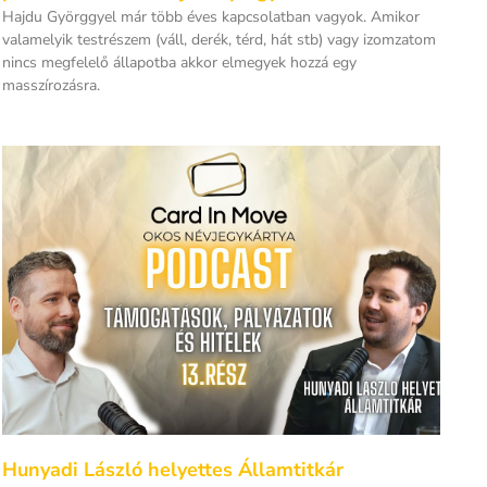
Hajdu Györggyel már több éves kapcsolatban vagyok. Amikor
valamelyik testrészem (váll, derék, térd, hát stb) vagy izomzatom
nincs megfelelő állapotba akkor elmegyek hozzá egy
masszírozásra.
Hunyadi László helyettes Államtitkár