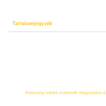
Tartalomjegyzék
Mi is az az NFC technológia?
Miben jobb, mint egy QR kód?
Mi az az NFC névjegykártya és hogyan működ
Milyen adatok továbbíthatóak az NFC név
Miért jó a digitális névjegykártya?
Névjegy adatok mentése a partnereink rés
Közösségi média csatornák megosztása a
Környezettudatosság és praktikum