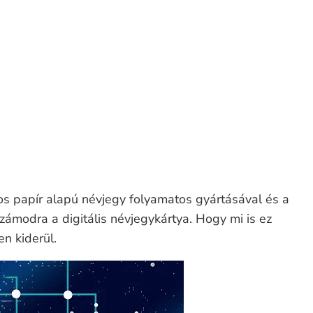
elepítésére az adatok fogadásához
olvasásra?
s papír alapú névjegy folyamatos gyártásával és a
számodra a digitális névjegykártya. Hogy mi is ez
n kiderül.