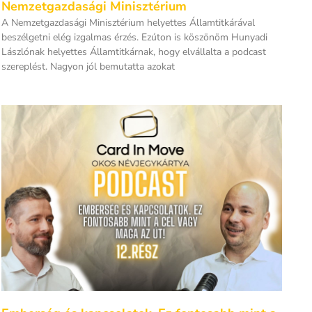
Nemzetgazdasági Minisztérium
A Nemzetgazdasági Minisztérium helyettes Államtitkárával
beszélgetni elég izgalmas érzés. Ezúton is köszönöm Hunyadi
Lászlónak helyettes Államtitkárnak, hogy elvállalta a podcast
szereplést. Nagyon jól bemutatta azokat