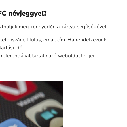
FC névjeggyel?
oszthatjuk meg könnyedén a kártya segítségével:
elefonszám, titulus, email cím. Ha rendelkezünk
artási idő.
ferenciákat tartalmazó weboldal linkjei