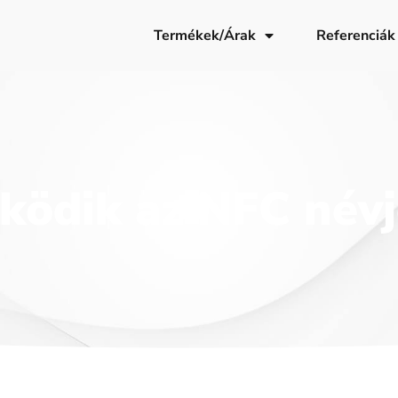
Termékek/Árak
Referenciák
ödik az NFC névj