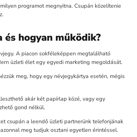
rmilyen programot megnyitna. Csupán közelítenie
z.
a és hogyan működik?
névjegy. A piacon sokféleképpen megtalálható
dern üzleti élet egy egyedi marketing megoldását.
nézzük meg, hogy egy névjegykártya esetén, mégis
leszthető akár két papírlap közé, vagy egy
zhető gond nélkül.
et csupán a leendő üzleti partnerünk telefonjának
 azonnal meg tudjuk osztani egyetlen érintéssel.