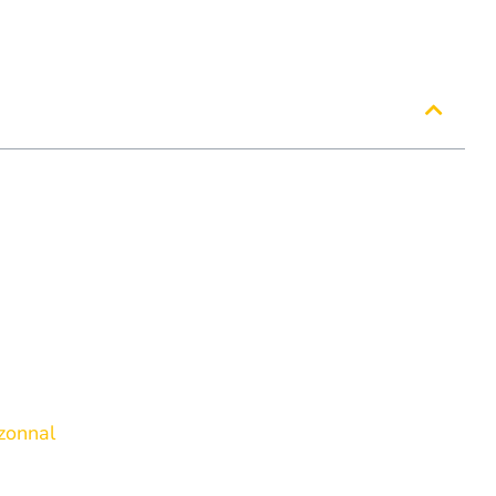
ik?
jeggyel?
zére, egyetlen érintéssel
zonnal