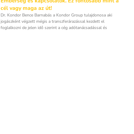
Emberség és kapcsolatok. Ez fontosabb mint a
cél vagy maga az út!
Dr. Kondor Bence Barnabás a Kondor Group tulajdonosa aki
jogászként végzett mégis a transzferárazással kezdett el
foglalkozni de jelen idő szerint a cég adótanácsadással és