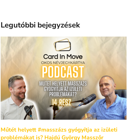
Legutóbbi bejegyzések
Műtét helyett #masszázs gyógyítja az izületi
problémákat is? Hajdú György Masszőr