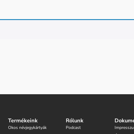
Termékeink
Rólunk
Dokum
Okos névjegykártyák
Podcast
Impressz