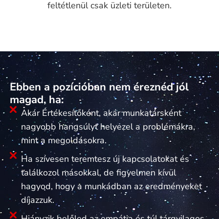
feltétlenül csak üzleti területen.
Ebben a pozícióban nem éreznéd jól
magad, ha:
Akár Értékesítőként, akár munkatársként
nagyobb hangsúlyt helyezel a problémákra,
mint a megoldásokra.
Ha szívesen teremtesz új kapcsolatokat és
találkozol másokkal, de figyelmen kívül
hagyod, hogy a munkádban az eredményeket
díjazzuk.
Hiányzik belőled az empátia és túl tárgyilagos