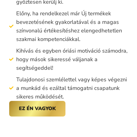
győztesen kerülj ki.
Előny, ha rendelkezel már Új termékek
bevezetésének gyakorlatával és a magas
színvonalú értékesítéshez elengedhetetlen
szakmai kompetenciákkal.
Kihívás és egyben óriási motiváció számodra,
hogy mások sikeressé váljanak a
segítségeddel!
Tulajdonosi szemlélettel vagy képes végezni
a munkád és ezáltal támogatni csapatunk
sikeres működését.
EZ ÉN VAGYOK