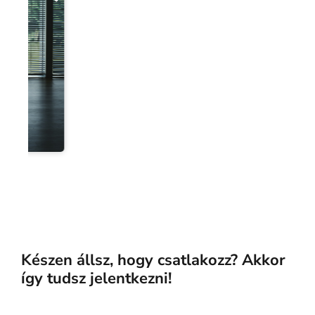
Pusztai Ádám
Élményfelelős
Készen állsz, hogy csatlakozz? Akkor
így tudsz jelentkezni!