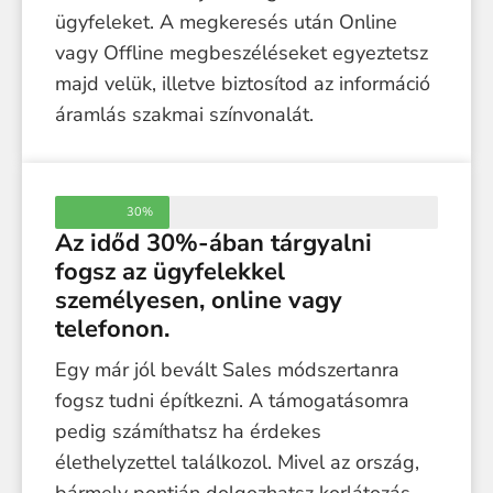
ügyfeleket. A megkeresés után Online
vagy Offline megbeszéléseket egyeztetsz
majd velük, illetve biztosítod az információ
áramlás szakmai színvonalát.
30%
Az időd 30%-ában tárgyalni
fogsz az ügyfelekkel
személyesen, online vagy
telefonon.
Egy már jól bevált Sales módszertanra
fogsz tudni építkezni. A támogatásomra
pedig számíthatsz ha érdekes
élethelyzettel találkozol. Mivel az ország,
bármely pontján dolgozhatsz korlátozás