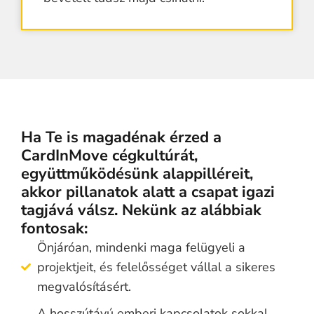
Ha Te is magadénak érzed a
CardInMove cégkultúrát,
együttműködésünk alappilléreit,
akkor pillanatok alatt a csapat igazi
tagjává válsz. Nekünk az alábbiak
fontosak:
Önjáróan, mindenki maga felügyeli a
projektjeit, és felelősséget vállal a sikeres
megvalósításért.
A hosszútávú emberi kapcsolatok sokkal