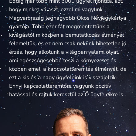
Eddig már több mint 6000 ügyfél mondta, azt,
hogy minket választ, ezzel mi vagyunk
Magyarország legnagyobb Okos Névjegykártya
gyártója. Több ezer fát megmentettünk a
kivágástól miközben a bemutatkozás élményét
felemeltük, és ez nem csak nekünk hihetetlen jó
érzés, hogy alkotunk a világban valami olyat,
ami egészségesebbé teszi a környezetet és
közben emeli a kapcsolatteremtés élményét, de
ezt a kis és a nagy ügyfeleink is visszajelzik.
Ennyi kapcsolatteremtőre vagyunk pozitív
hatással és rajtuk keresztül az Ő ügyfeleikre is.