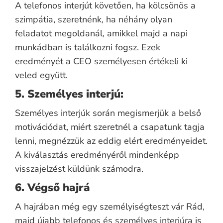
A telefonos interjút követően, ha kölcsönös a
szimpátia, szeretnénk, ha néhány olyan
feladatot megoldanál, amikkel majd a napi
munkádban is találkozni fogsz. Ezek
eredményét a CEO személyesen értékeli ki
veled együtt.
5. Személyes interjú:
Személyes interjúk során megismerjük a belső
motivációdat, miért szeretnél a csapatunk tagja
lenni, megnézzük az eddig elért eredményeidet.
A kiválasztás eredményéről mindenképp
visszajelzést küldünk számodra.
6. Végső hajrá
A hajrában még egy személyiségteszt vár Rád,
majd újabb telefonos és személyes interjúra is