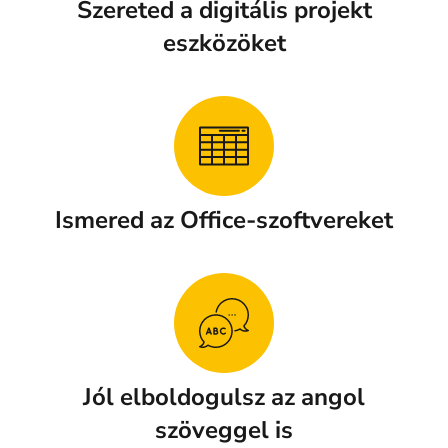
Szereted a digitális projekt
eszközöket​
Ismered az Office-szoftvereket​
Jól elboldogulsz az angol
szöveggel is​