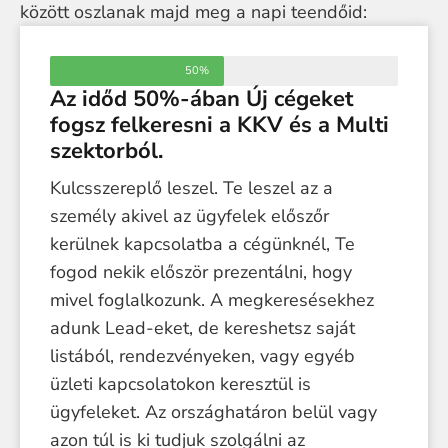
között oszlanak majd meg a napi teendőid:
50%
Az időd 50%-ában Új cégeket
fogsz felkeresni a KKV és a Multi
szektorból.
Kulcsszereplő leszel. Te leszel az a
személy akivel az ügyfelek előszőr
kerülnek kapcsolatba a cégünknél, Te
fogod nekik először prezentálni, hogy
mivel foglalkozunk. A megkeresésekhez
adunk Lead-eket, de kereshetsz saját
listából, rendezvényeken, vagy egyéb
üzleti kapcsolatokon keresztül is
ügyfeleket. Az országhatáron belül vagy
azon túl is ki tudjuk szolgálni az