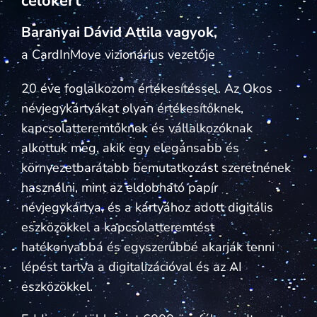
célokért
Baranyai Dávid Attila vagyok,
a CardInMove vizionárius vezetője
20 éve foglalkozom értékesítéssel. Az Okos
névjegykártyákat olyan értékesítőknek,
kapcsolatteremtőknek és vállalkozóknak
alkottuk meg, akik egy elegánsabb és
környezetbarátabb bemutatkozást szeretnének
használni, mint az eldobható papír
névjegykártya, és a kártyához adott digitális
eszközökkel a kapcsolatteremtést
hatékonyabbá és egyszerűbbé akarják tenni
lépést tartva a digitalizációval és az AI
eszközökkel.