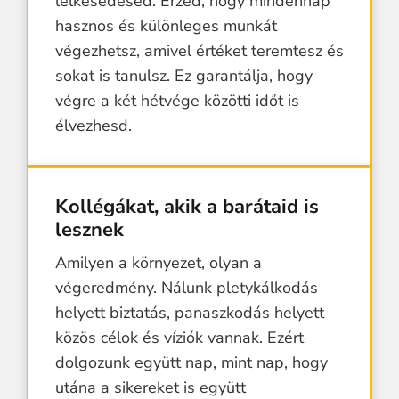
lelkesedésed. Érzed, hogy mindennap
hasznos és különleges munkát
végezhetsz, amivel értéket teremtesz és
sokat is tanulsz. Ez garantálja, hogy
végre a két hétvége közötti időt is
élvezhesd.
Kollégákat, akik a barátaid is
lesznek
Amilyen a környezet, olyan a
végeredmény. Nálunk pletykálkodás
helyett biztatás, panaszkodás helyett
közös célok és víziók vannak. Ezért
dolgozunk együtt nap, mint nap, hogy
utána a sikereket is együtt