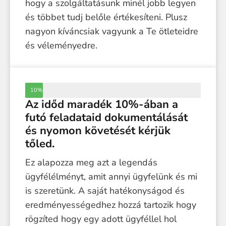
hogy a szolgáltatásunk minél jobb legyen
és többet tudj belőle értékesíteni. Plusz
nagyon kíváncsiak vagyunk a Te ötleteidre
és véleményedre.
10%
Az időd maradék 10%-ában a
futó feladataid dokumentálását
és nyomon követését kérjük
tőled.
Ez alapozza meg azt a legendás
ügyfélélményt, amit annyi ügyfelünk és mi
is szeretünk. A saját hatékonyságod és
eredményességedhez hozzá tartozik hogy
rögzíted hogy egy adott ügyféllel hol