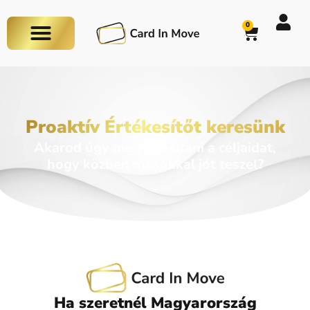
0
Proaktív Értékesítőt keresünk
Akarod úgy megvalósítani a céljaidat,
hogy közben másokkal jót teszel?
Ha szeretnél Magyarország