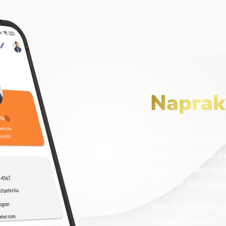
Naprak
Folyamatosan friss
egyaránt.
Az alka
adatodat naprakés
frissíted őket, ak
Tölts fel profilkép
ismerőseidnek !