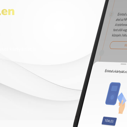
len
ssel kártyádat is