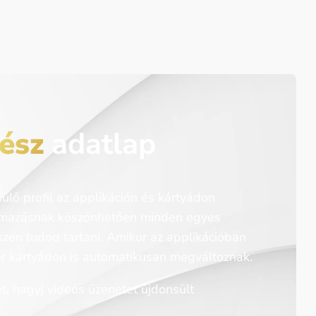
ész
adatlap
ülő profil az applikáción és kártyádon
lmazásnak köszönhetően minden egyes
zen tudod tartani. Amikor az applikációban
kor kártyádon is automatikusan megváltoznak.
et, hagyj videós üzenetet újdonsült