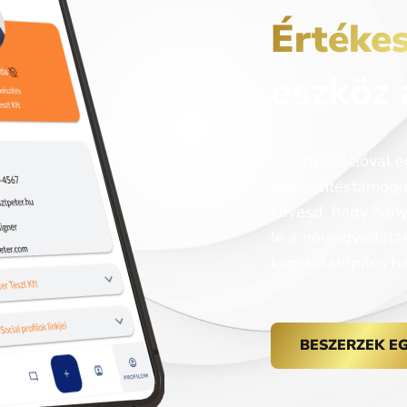
Értéke
eszköz
Az applikációval 
értékesítéstámogat
kövesd, hogy hány 
le a névjegyadatai
kapcsolatépítés h
BESZERZEK E