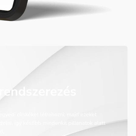
rendszerezés
gyedi címkéket létrehozni, majd ezeket
delni, így később mindenkit pillanatok alatt
d.