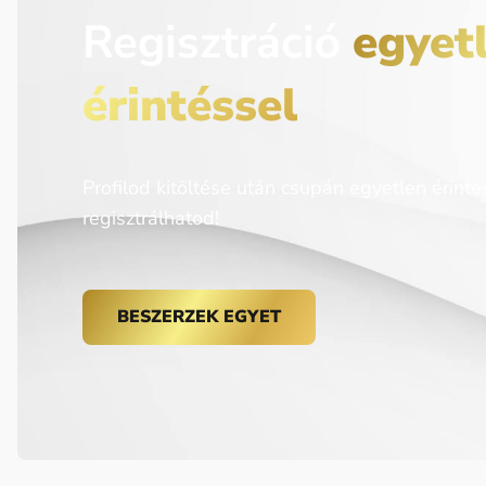
Regisztráció
egyet
érintéssel
Profilod kitöltése után csupán egyetlen érinté
regisztrálhatod!
BESZERZEK EGYET