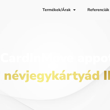
Termékek/Árak
Referenciák
 CardInMove appot
s névjegykártyád