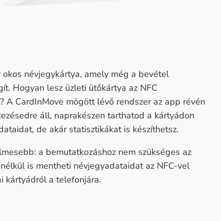
okos névjegykártya, amely még a bevétel
ít. Hogyan lesz üzleti ütőkártya az NFC
? A CardInMove mögött lévő rendszer az app révén
kezésedre áll, naprakészen tarthatod a kártyádon
taidat, de akár statisztikákat is készíthetsz.
elmesebb: a bemutatkozáshoz nem szükséges az
enélkül is mentheti névjegyadataidat az NFC-vel
 kártyádról a telefonjára.