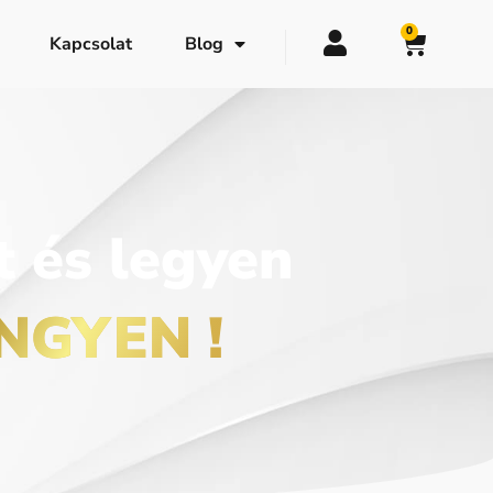
0
Kapcsolat
Blog
 és legyen
INGYEN
!