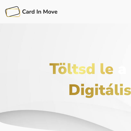
Töltsd le
a
Digitáli