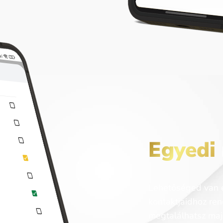
Egyedi
Lehetőséged van e
kontaktjaidhoz ren
megtalálhatsz maj