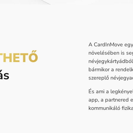
A CardInMove egy 
növelésében is seg
THETŐ
névjegykártyádból
bármikor a rendel
ás
szereplő névjegyada
És ami a legkény
app, a partnered 
kommunikáló fizikai