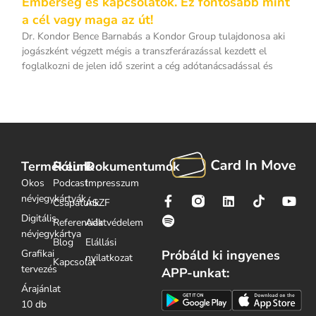
Emberség és kapcsolatok. Ez fontosabb mint
a cél vagy maga az út!
Dr. Kondor Bence Barnabás a Kondor Group tulajdonosa aki
jogászként végzett mégis a transzferárazással kezdett el
foglalkozni de jelen idő szerint a cég adótanácsadással és
Termékeink
Rólunk
Dokumentumok
Okos
Podcast
Impresszum
névjegykártyák
Csapatunk
ÁSZF
Digitális
Referenciák
Adatvédelem
névjegykártya
Blog
Elállási
Grafikai
Próbáld ki ingyenes
nyilatkozat
Kapcsolat
tervezés
APP-unkat:
Árajánlat
10 db