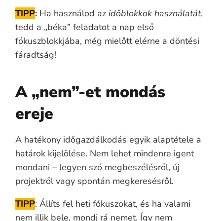
TIPP
:
Ha használod az
időblokkok használatát
,
tedd a „béka” feladatot a nap első
fókuszblokkjába, még mielőtt elérne a döntési
fáradtság!
A „nem”-et mondás
ereje
A hatékony időgazdálkodás egyik alaptétele a
határok kijelölése. Nem lehet mindenre igent
mondani – legyen szó megbeszélésről, új
projektről vagy spontán megkeresésről.
TIPP
: Állíts fel heti fókuszokat, és ha valami
nem illik bele, mondj rá nemet. Így nem