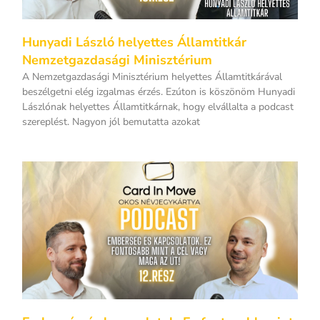
Hunyadi László helyettes Államtitkár
Nemzetgazdasági Minisztérium
A Nemzetgazdasági Minisztérium helyettes Államtitkárával
beszélgetni elég izgalmas érzés. Ezúton is köszönöm Hunyadi
Lászlónak helyettes Államtitkárnak, hogy elvállalta a podcast
szereplést. Nagyon jól bemutatta azokat