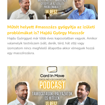
Műtét helyett #masszázs gyógyítja az izületi
problémákat is? Hajdú György Masszőr
Hajdu Györggyel már több éves kapcsolatban vagyok. Amikor
valamelyik testrészem (váll, derék, térd, hát stb) vagy
izomzatom nincs megfelelő állapotba akkor elmegyek hozzá
egy masszírozásra.