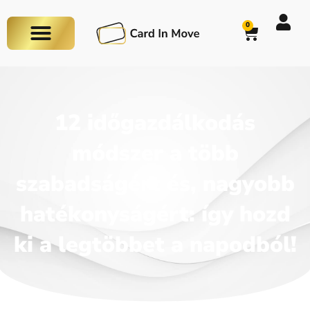
0
12 időgazdálkodás
módszer a több
szabadságért és, nagyobb
hatékonyságért: így hozd
ki a legtöbbet a napodból!