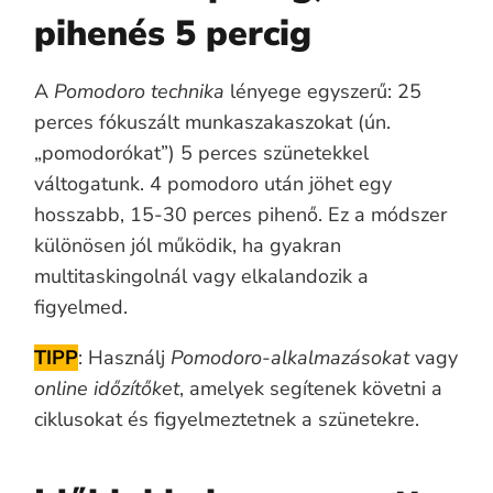
pihenés 5 percig
A
Pomodoro technika
lényege egyszerű: 25
perces fókuszált munkaszakaszokat (ún.
„pomodorókat”) 5 perces szünetekkel
váltogatunk. 4 pomodoro után jöhet egy
hosszabb, 15-30 perces pihenő. Ez a módszer
különösen jól működik, ha gyakran
multitaskingolnál vagy elkalandozik a
figyelmed.
TIPP
: Használj
Pomodoro-alkalmazásokat
vagy
online időzítőket
, amelyek segítenek követni a
ciklusokat és figyelmeztetnek a szünetekre.