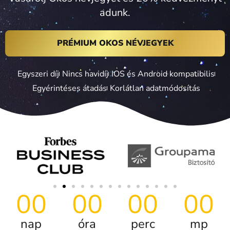
adunk.
PRÉMIUM OKOS NÉVJEGYEK
Egyszeri díj
Nincs havidíj
IOS és Android kompatibilis
Egyérintéses átadás
Korlátlan adatmódosítás
00
00
00
00
nap
óra
perc
mp