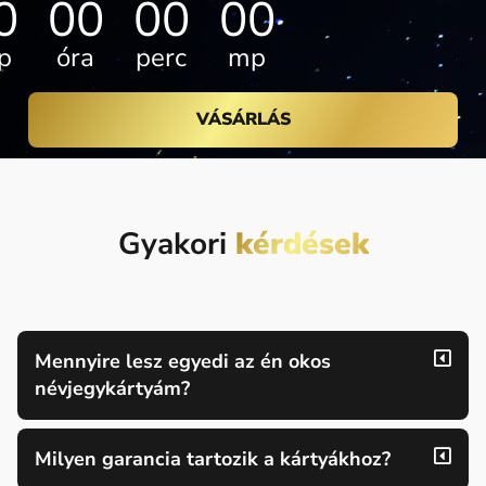
0
00
00
00
p
óra
perc
mp
VÁSÁRLÁS
Gyakori
kérdések
Mennyire lesz egyedi az én okos
névjegykártyám?
Milyen garancia tartozik a kártyákhoz?