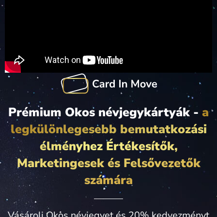
Prémium Okos névjegykártyák -
a
legkülönlegesebb bemutatkozási
élményhez Értékesítők,
Marketingesek és Felsővezetők
számára
Vásárolj Okos névjegyet és 20% kedvezményt