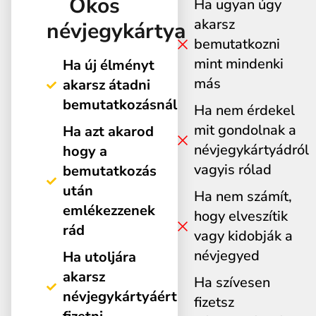
Okos
Ha ugyan úgy
akarsz
névjegykártya
bemutatkozni
mint mindenki
Ha új élményt
más
akarsz átadni
bemutatkozásnál
Ha nem érdekel
mit gondolnak a
Ha azt akarod
névjegykártyádról
hogy a
vagyis rólad
bemutatkozás
után
Ha nem számít,
emlékezzenek
hogy elveszítik
rád
vagy kidobják a
névjegyed
Ha utoljára
akarsz
Ha szívesen
névjegykártyáért
fizetsz