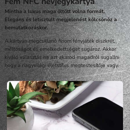
Fém NFC névjegykártya
Mintha a luxus maga öltött volna formát.
Elegáns és letisztult megjelenést kölcsönöz a
bemutatkozáskor.
A kártyán megcsillanó finom fényjáték diszkrét,
méltóságot és emelkedettséget sugároz. Akkor
kiváló választás ha azt akarod magadról sugallni
hogy a nagyvilági életstílus megtestesítője vagy.