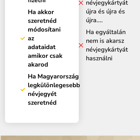
fizetni
névjegykártyát
újra és újra és
Ha akkor
újra....
szeretnéd
módosítani
Ha egyáltalán
az
nem is akarsz
adataidat
névjegykártyát
amikor csak
használni
akarod
Ha Magyarország
legkülönlegesebb
névjegyét
szeretnéd