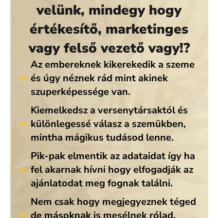
velünk, mindegy hogy
értékesítő, marketinges
vagy felső vezető vagy!?
Az embereknek kikerekedik a szeme
és úgy néznek rád mint akinek
szuperképessége van.
Kiemelkedsz a versenytársaktól és
különlegessé válasz a szemükben,
mintha mágikus tudásod lenne.
Pik-pak elmentik az adataidat így ha
fel akarnak hívni hogy elfogadják az
ajánlatodat meg fognak találni.
Nem csak hogy megjegyeznek téged
de másoknak is mesélnek rólad,